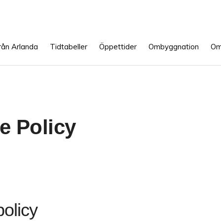
rån Arlanda
Tidtabeller
Öppettider
Ombyggnation
Om
e Policy
olicy