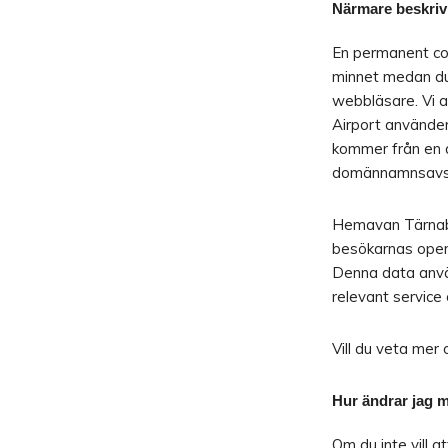
Närmare beskriv
En permanent cook
minnet medan du 
webbläsare. Vi 
Airport använder
kommer från en 
domännamnsavsän
Hemavan Tärnaby
besökarnas opera
Denna data använ
relevant service 
Vill du veta mer
Hur ändrar jag m
Om du inte vill a