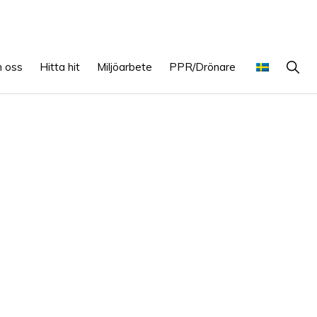
Show
 oss
Hitta hit
Miljöarbete
PPR/Drönare
Searc