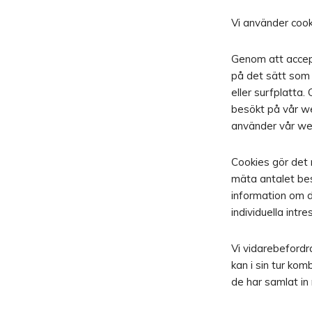
Vi använder cook
Genom att accep
på det sätt som 
eller surfplatta.
besökt på vår we
använder vår web
Cookies gör det 
mäta antalet be
information om d
individuella intre
Vi vidarebefordr
kan i sin tur ko
de har samlat in 