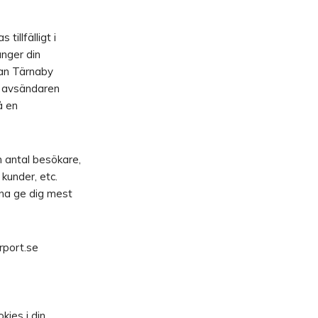
tillfälligt i
nger din
an Tärnaby
r avsändaren
å en
 antal besökare,
kunder, etc.
nna ge dig mest
rport.se
kies i din