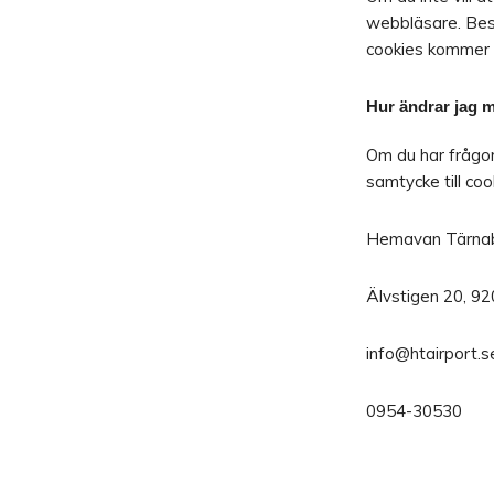
webbläsare. Besö
cookies kommer 
Hur ändrar jag 
Om du har frågor 
samtycke till co
Hemavan Tärnab
Älvstigen 20, 
info@htairport.s
0954-30530