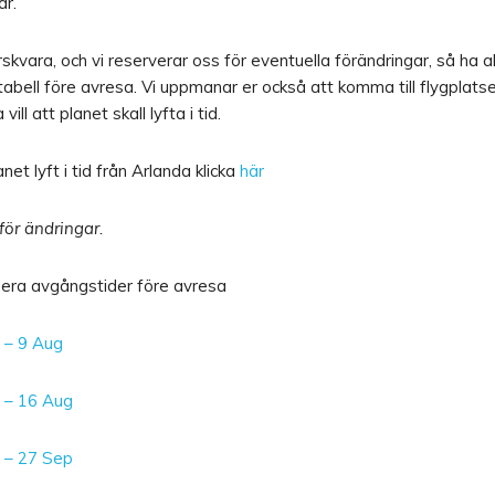
är.
rskvara, och vi reserverar oss för eventuella förändringar, så ha al
idtabell före avresa. Vi uppmanar er också att komma till flygplat
vill att planet skall lyfta i tid.
net lyft i tid från Arlanda klicka
här
för ändringar.
id era avgångstider före avresa
 – 9 Aug
g – 16 Aug
g – 27 Sep