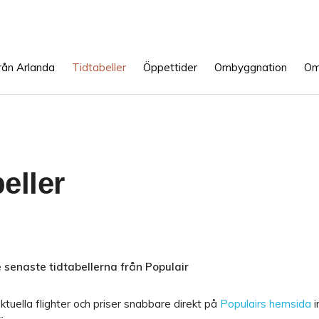
rån Arlanda
Tidtabeller
Öppettider
Ombyggnation
Om
eller
e senaste tidtabellerna från Populair
aktuella flighter och priser snabbare direkt på
Populairs hemsida
i