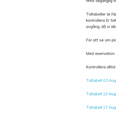
finns tillgänglig h
Tidtabeller är fä
kontrollera Er t
avgång, då vi alla 
För att se om pla
Med reservation 
Kontrollera allt
Tidtabell 03 Aug
Tidtabell 10 Au
Tidtabell 17 Au