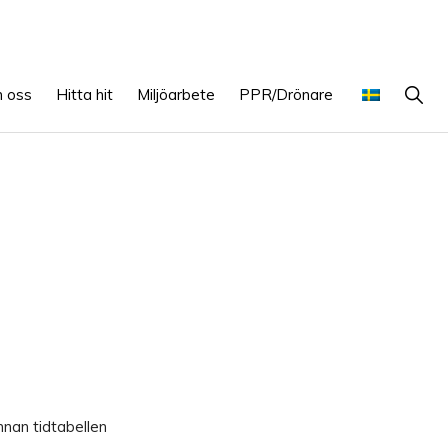
Show
 oss
Hitta hit
Miljöarbete
PPR/Drönare
Searc
nnan tidtabellen