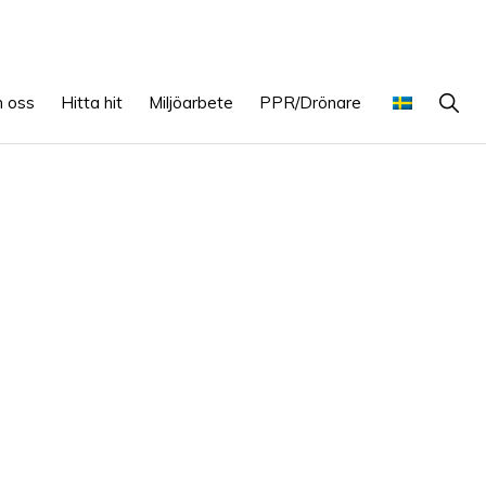
Show
 oss
Hitta hit
Miljöarbete
PPR/Drönare
Searc