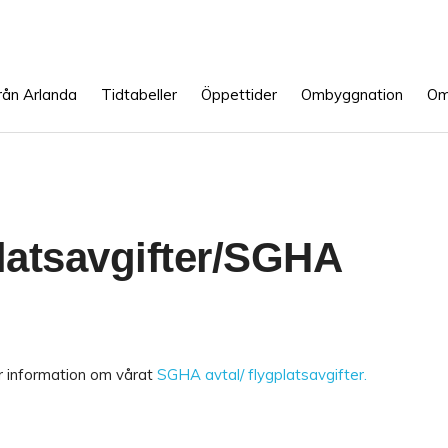
rån Arlanda
Tidtabeller
Öppettider
Ombyggnation
Om
latsavgifter/SGHA
r information om vårat
SGHA avtal/ flygplatsavgifter
.